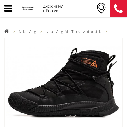
Дисконт №1
в России
Nike Acg
Nike Acg Air Terra Antarktik