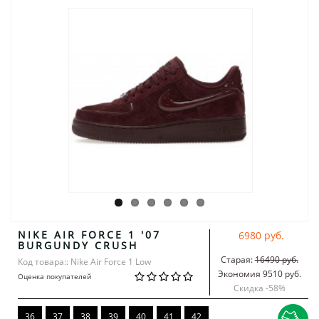
NIKE AIR FORCE 1 '07
6980 руб.
BURGUNDY CRUSH
Старая:
16490 руб.
Код товара:: Nike Air Force 1 Low
Экономия 9510 руб.
Оценка покупателей
Скидка -
58
%
36
37
38
39
40
41
42