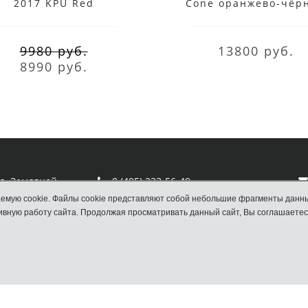
2017 KPU Red
Cone оранжево-чёр
9980 руб.
13800 руб.
8990 руб.
ул. Земляной
8 (495) 233-56-49
емую cookie. Файлы cookie представляют собой небольшие фрагменты данн
вную работу сайта. Продолжая просматривать данный сайт, Вы соглашаетес
Наш сайт НЕ является официальным сайтом
Nike