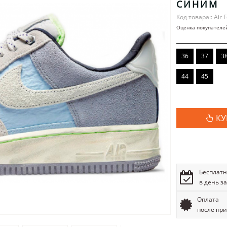
СИНИМ
Код товара:: Air F
Оценка покупателе
36
37
3
44
45
КУ
Бесплатн
в день з
Оплата
после пр