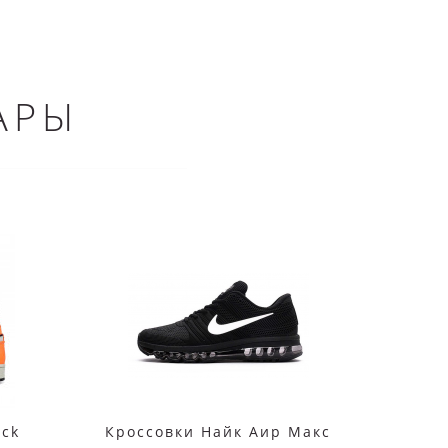
АРЫ
ack
Кроссовки Найк Аир Макс
Nike