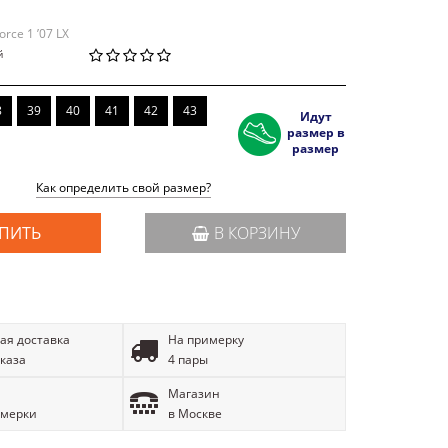
orce 1 ’07 LX
й
8
39
40
41
42
43
Идут
размер в
размер
Как определить свой размер?
ПИТЬ
В КОРЗИНУ
ая доставка
На примерку
аказа
4 пары
Магазин
имерки
в Москве