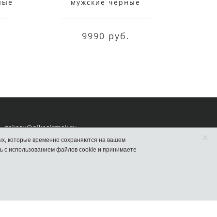
ные
мужские черные
9990 руб.
zakazy@nikeairmsk.ru
×
ых, которые временно сохраняются на вашем
ь с использованием файлов cookie и принимаете