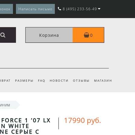
вонок
Написать письмо
8 (495) 233-56-49
Корзина
0
ЗВРАТ
РАЗМЕРЫ
FAQ
НОВОСТИ
ОТЗЫВЫ
МАГАЗИН
синим
17990 руб.
 FORCE 1 ’07 LX
N WHITE
NE СЕРЫЕ С