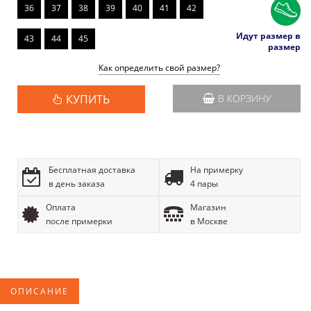
36
37
38
39
40
41
42
Идут размер в
43
44
45
размер
Как определить свой размер?
КУПИТЬ
В КОРЗИНУ
Бесплатная доставка
На примерку
в день заказа
4 пары
Оплата
Магазин
после примерки
в Москве
ОПИСАНИЕ