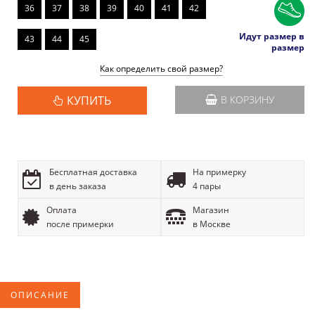
36
37
38
39
40
41
42
Идут размер в
43
44
45
размер
Как определить свой размер?
КУПИТЬ
В КОРЗИНУ
Бесплатная доставка
На примерку
в день заказа
4 пары
Оплата
Магазин
после примерки
в Москве
ОПИСАНИЕ