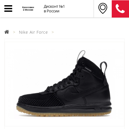
Дисконт №1
в России
Nike Air Force