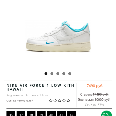
NIKE AIR FORCE 1 LOW KITH
7490 руб.
HAWAII
Старая:
17490 руб.
Код товара:: Air Force 1 Low
Экономия 10000 руб.
Оценка покупателей
Скидка -
57
%
36
37
38
39
40
41
42