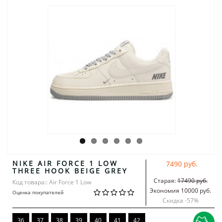
NIKE AIR FORCE 1 LOW
7490 руб.
THREE HOOK BEIGE GREY
Старая:
17490 руб.
Код товара:: Air Force 1 Low
Экономия 10000 руб.
Оценка покупателей
Скидка -
57
%
36
37
38
39
40
41
42