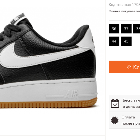
Код товара:: 170
Оценка покупателе
36
37
3
44
45
КУ
Бесплатн
в день з
Оплата
после пр