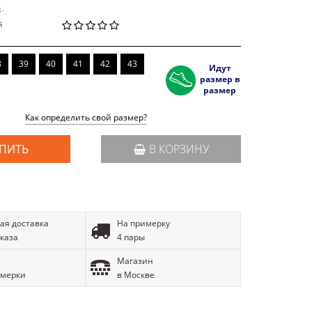
3-
й
8
39
40
41
42
43
Идут
размер в
размер
Как определить свой размер?
ПИТЬ
В КОРЗИНУ
ая доставка
На примерку
аказа
4 пары
Магазин
имерки
в Москве