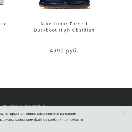
rce 1
Nike Lunar Force 1
Кро
k
Duckboot High Obsidian
For
4990 руб.
zakazy@nikeairmsk.ru
×
ых, которые временно сохраняются на вашем
ь с использованием файлов cookie и принимаете