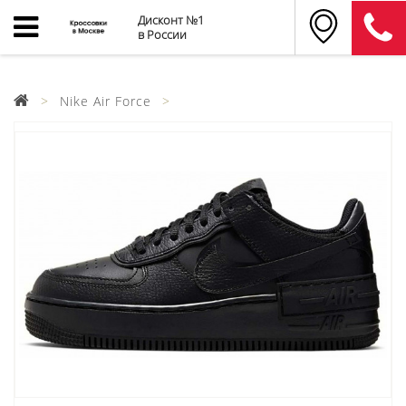
Дисконт №1
в России
Nike Air Force