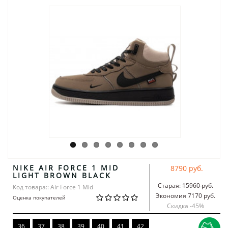
NIKE AIR FORCE 1 MID
8790 руб.
LIGHT BROWN BLACK
Старая:
15960 руб.
Код товара:: Air Force 1 Mid
Экономия 7170 руб.
Оценка покупателей
Скидка -
45
%
36
37
38
39
40
41
42