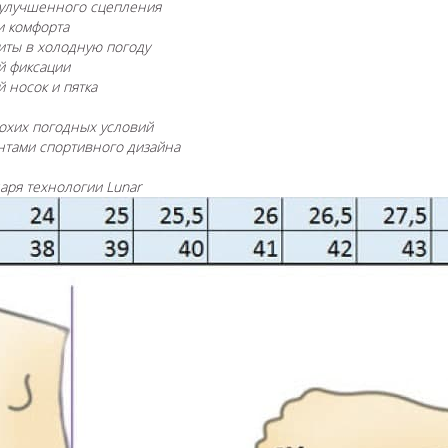
я улучшенного сцепления
и комфорта
иты в холодную погоду
й фиксации
й носок и пятка
лохих погодных условий
нтами спортивного дизайна
даря технологии Lunar