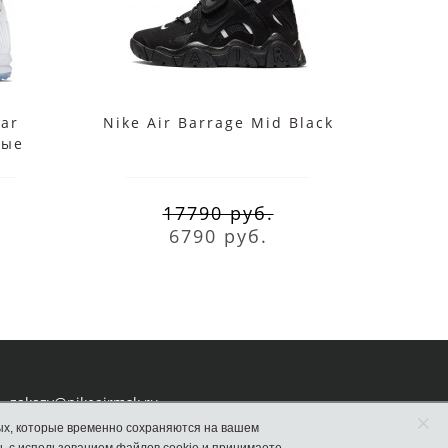
ar
Nike Air Barrage Mid Black
Nike 
лые
17790 руб.
6790 руб.
zakazy@nikeairmsk.ru
×
ых, которые временно сохраняются на вашем