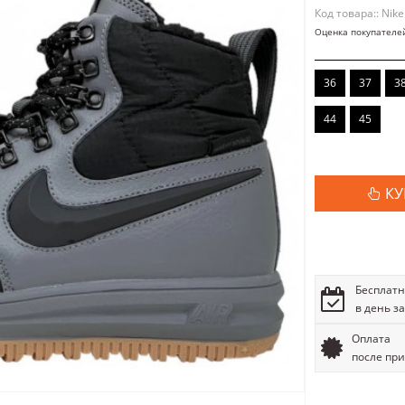
Код товара:: Nike
Оценка покупателе
36
37
3
44
45
КУ
Бесплатн
в день з
Оплата
после пр