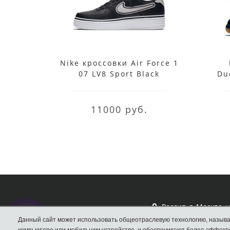
Nike кроссовки Air Force 1
07 LV8 Sport Black
Du
11000 руб.
Россия, г. Москва, 
Вал, д.33
Данный сайт может использовать общеотраслевую технологию, называ