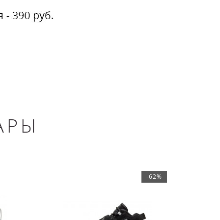
АРЫ
-62%