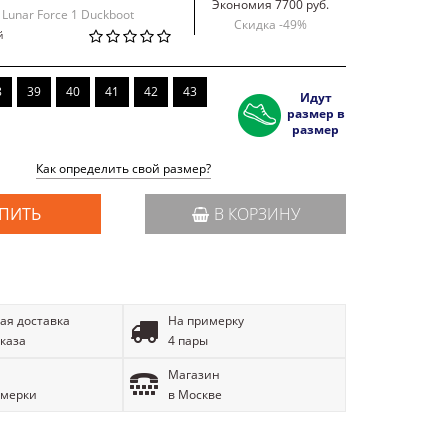
Экономия 7700 руб.
 Lunar Force 1 Duckboot
Скидка -
49
%
й
8
39
40
41
42
43
Идут
размер в
размер
Как определить свой размер?
ПИТЬ
В КОРЗИНУ
ая доставка
На примерку
аказа
4 пары
Магазин
имерки
в Москве