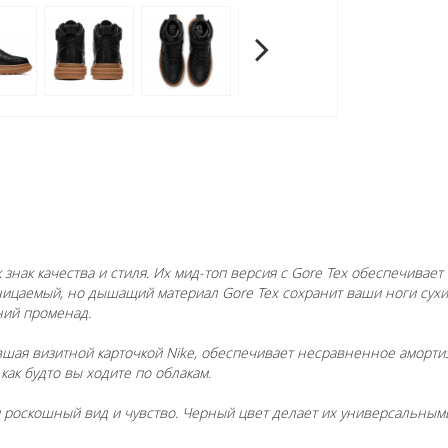
к знак качества и стиля. Их мид-топ версия с Gore Tex обеспечивае
цаемый, но дышащий материал Gore Tex сохранит ваши ноги сухим
ний променад.
вшая визитной карточкой Nike, обеспечивает несравненное аморти
 как будто вы ходите по облакам.
и роскошный вид и чувство. Черный цвет делает их универсальным