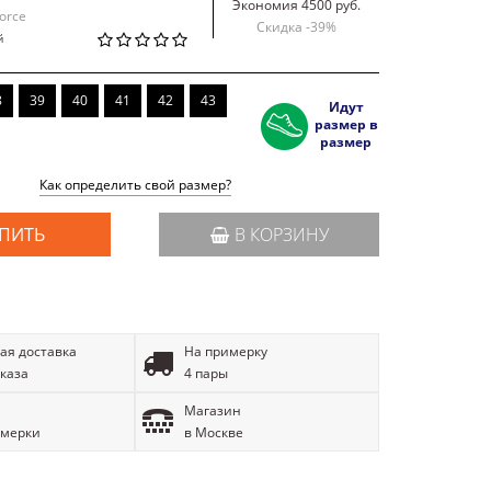
Экономия 4500 руб.
Force
Скидка -
39
%
й
8
39
40
41
42
43
Идут
размер в
размер
Как определить свой размер?
ПИТЬ
В КОРЗИНУ
ая доставка
На примерку
аказа
4 пары
Магазин
имерки
в Москве