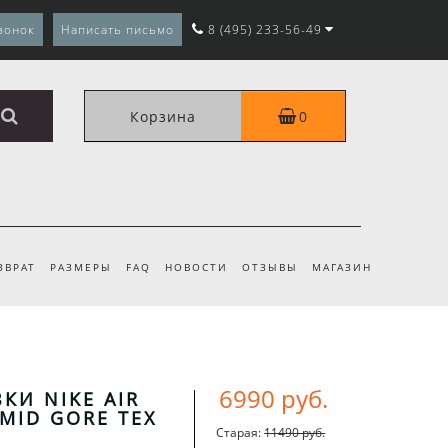
вонок
Написать письмо
8 (495) 233-56-49
Корзина
0
ЗВРАТ
РАЗМЕРЫ
FAQ
НОВОСТИ
ОТЗЫВЫ
МАГАЗИН
6990 руб.
КИ NIKE AIR
 MID GORE TEX
Старая:
11490 руб.