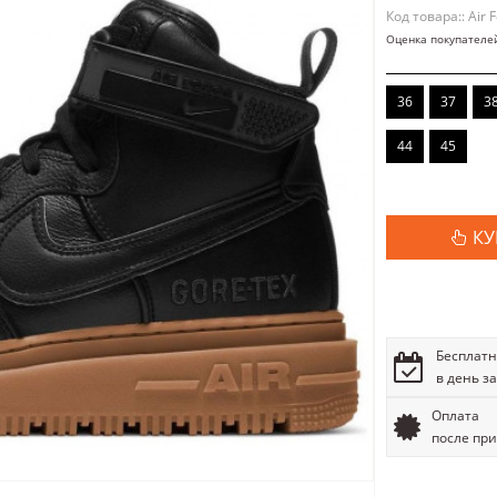
Код товара:: Air 
Оценка покупателе
36
37
3
44
45
КУ
Бесплатн
в день з
Оплата
после пр