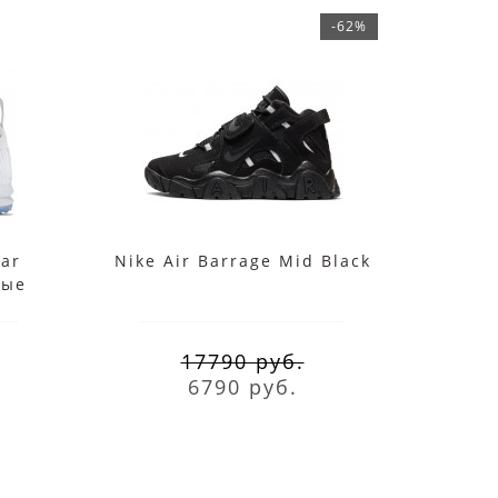
-62%
ar
Nike Air Barrage Mid Black
Nike 
лые
17790 руб.
6790 руб.