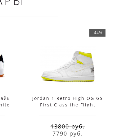
АРЫ
-44%
Найк
Jordan 1 Retro High OG GS
Air
hite
First Class the Flight
White
 Red
белые с желтым
13800 руб.
7790 руб.