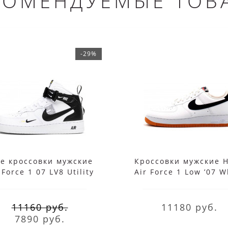
КОМЕНДУЕМЫЕ ТОВ
-29%
ke кроссовки мужские
Кроссовки мужские 
 Force 1 07 LV8 Utility
Air Force 1 Low ’07 W
 White Black с мехом
Obsidian-University
11160 руб.
11180 руб.
7890 руб.