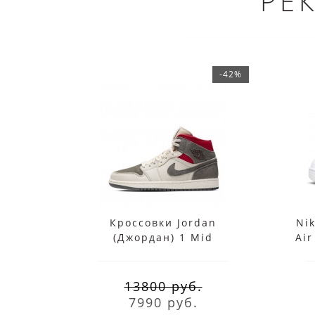
РЕ
-42%
Кроссовки Jordan
Ni
(Джордан) 1 Mid
Air
Sneakersnstuff бело-
Mid
серые
13800 руб.
7990 руб.