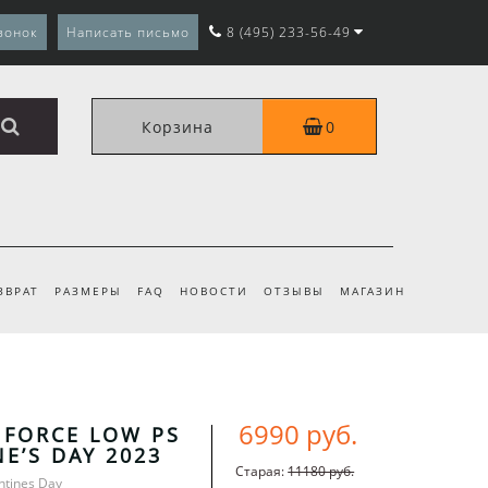
вонок
Написать письмо
8 (495) 233-56-49
Корзина
0
ЗВРАТ
РАЗМЕРЫ
FAQ
НОВОСТИ
ОТЗЫВЫ
МАГАЗИН
6990 руб.
R FORCE LOW PS
E’S DAY 2023
Старая:
11180 руб.
ntines Day