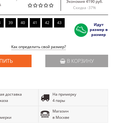
Экономия 4190 руб.
й
Скидка -
37
%
8
39
40
41
42
43
Идут
размер в
размер
Как определить свой размер?
ПИТЬ
В КОРЗИНУ
ая доставка
На примерку
аказа
4 пары
Магазин
имерки
в Москве