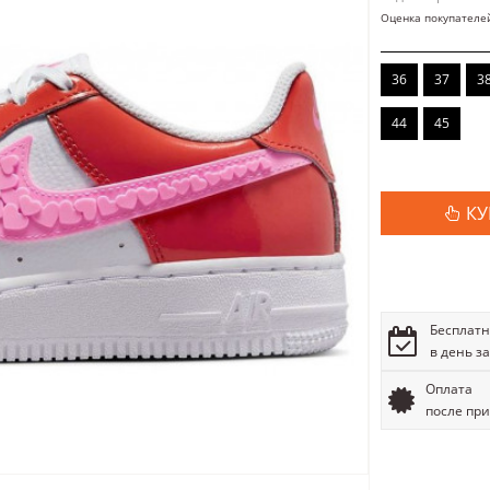
Оценка покупателе
36
37
3
44
45
КУ
Бесплатн
в день з
Оплата
после пр