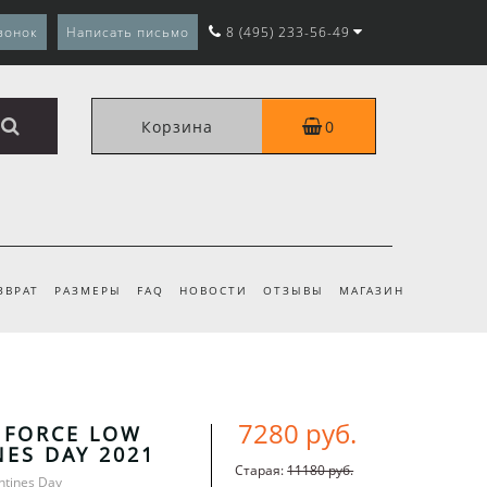
вонок
Написать письмо
8 (495) 233-56-49
Корзина
0
ЗВРАТ
РАЗМЕРЫ
FAQ
НОВОСТИ
ОТЗЫВЫ
МАГАЗИН
7280 руб.
R FORCE LOW
NES DAY 2021
Старая:
11180 руб.
ntines Day