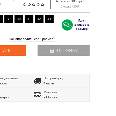
Экономия 3900 руб.
й
Скидка -
35
%
8
39
40
41
42
43
Идут
размер в
размер
Как определить свой размер?
ПИТЬ
В КОРЗИНУ
ая доставка
На примерку
аказа
4 пары
Магазин
имерки
в Москве