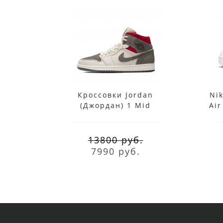
Кроссовки Jordan
Ni
(Джордан) 1 Mid
Air
Sneakersnstuff бело-
Mid
серые
13800 руб.
7990 руб.