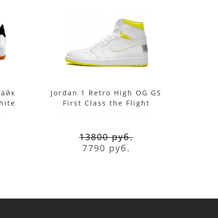
Найк
Jordan 1 Retro High OG GS
Air
hite
First Class the Flight
White
 Red
белые с желтым
13800 руб.
7790 руб.