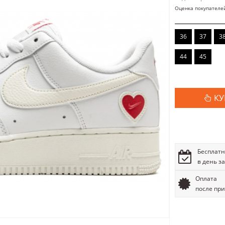
Оценка покупателе
36
37
3
44
45
КУ
Бесплатн
в день з
Оплата
после пр