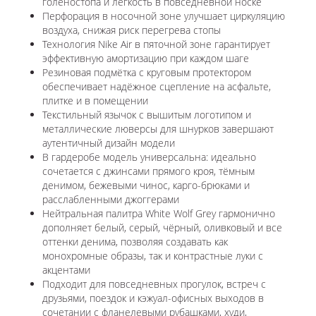
голеностопа и лёгкость в повседневной носке
Перфорация в носочной зоне улучшает циркуляцию
воздуха, снижая риск перегрева стопы
Технология Nike Air в пяточной зоне гарантирует
эффективную амортизацию при каждом шаге
Резиновая подмётка с круговым протектором
обеспечивает надёжное сцепление на асфальте,
плитке и в помещении
Текстильный язычок с вышитым логотипом и
металлические люверсы для шнурков завершают
аутентичный дизайн модели
В гардеробе модель универсальна: идеально
сочетается с джинсами прямого кроя, тёмным
денимом, бежевыми чинос, карго-брюками и
расслабленными джоггерами
Нейтральная палитра White Wolf Grey гармонично
дополняет белый, серый, чёрный, оливковый и все
оттенки денима, позволяя создавать как
монохромные образы, так и контрастные луки с
акцентами
Подходит для повседневных прогулок, встреч с
друзьями, поездок и кэжуал-офисных выходов в
сочетании с фланелевыми рубашками, худи,