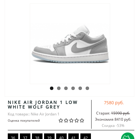
NIKE AIR JORDAN 1 LOW
7580 руб.
WHITE WOLF GREY
Старая:
15990 руб.
Код товара:: Nike Air Jordan 1
Экономия 8410 руб.
Оценка покупателей
Скидка -
53
%
36
37
38
39
40
41
42