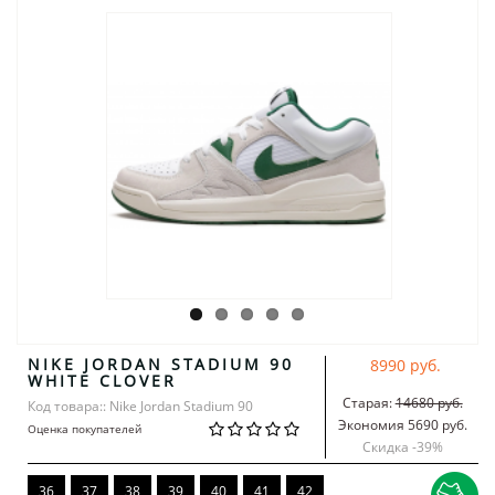
NIKE JORDAN STADIUM 90
8990 руб.
WHITE CLOVER
Старая:
14680 руб.
Код товара:: Nike Jordan Stadium 90
Экономия 5690 руб.
Оценка покупателей
Скидка -
39
%
36
37
38
39
40
41
42