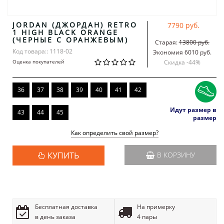
JORDAN (ДЖОРДАН) RETRO
7790 руб.
1 HIGH BLACK ORANGE
(ЧЕРНЫЕ С ОРАНЖЕВЫМ)
Старая:
13800 руб.
Код товара:: 1118-02
Экономия 6010 руб.
Оценка покупателей
Скидка -
44
%
36
37
38
39
40
41
42
Идут размер в
43
44
45
размер
Как определить свой размер?
КУПИТЬ
В КОРЗИНУ
Бесплатная доставка
На примерку
в день заказа
4 пары