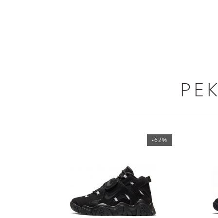
РЕ
-62%