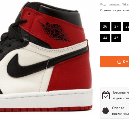
Код товара:: Nike
Оценка покупателе
36
37
3
44
45
КУ
Бесплатн
в день з
Оплата
после пр