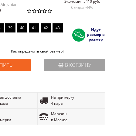
Экономия 5410 руб.
 Air Jordan
Скидка -
44
%
й
8
39
40
41
42
43
Идут
размер в
размер
Как определить свой размер?
ПИТЬ
В КОРЗИНУ
ая доставка
На примерку
аказа
4 пары
Магазин
имерки
в Москве