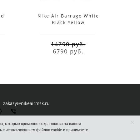
id
Nike Air Barrage White
Nike
Black Yellow
14790 руб.
6790 руб.
zakazy@nikeairmsk.ru
×
ых, которые временно сохраняются на вашем
ь с использованием файлов cookie и принимаете