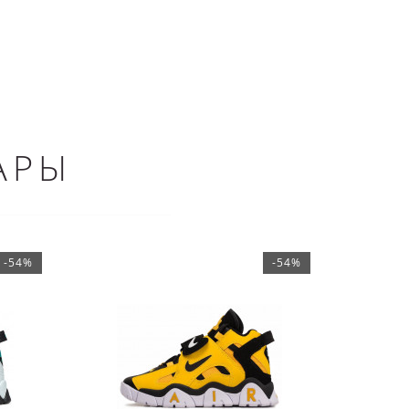
АРЫ
-54%
-54%