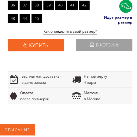
36
37
38
39
40
41
42
Идут размер в
43
44
45
размер
Как определить свой размер?
КУПИТЬ
В КОРЗИНУ
Бесплатная доставка
На примерку
в день заказа
4 пары
Оплата
Магазин
после примерки
в Москве
ОПИСАНИЕ