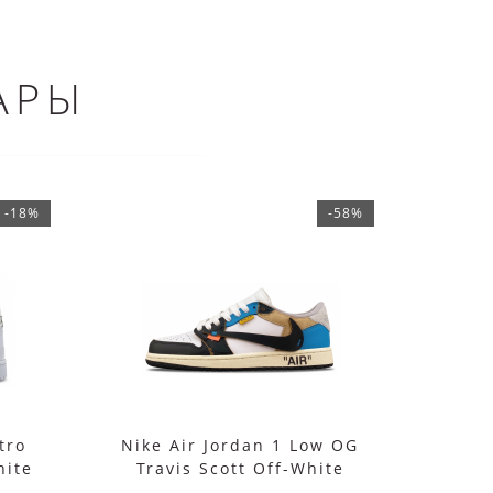
АРЫ
-18%
-58%
tro
Nike Air Jordan 1 Low OG
Кросс
hite
Travis Scott Off-White
Union LA Blue