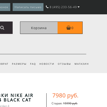
вонок
Написать письмо
8 (495) 233-56-49
Корзина
0
ЗВРАТ
РАЗМЕРЫ
FAQ
НОВОСТИ
ОТЗЫВЫ
МАГАЗИН
7980 руб.
КИ NIKE AIR
4 BLACK CAT
Старая:
15990 руб.
Jordan 4