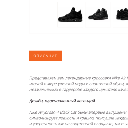
ОПИСАНИЕ
Представляем вам легендарные кроссовки Nike Air 
иконой в мире уличной моды и спортивной обуви, и
незаменимыми в гардеробе каждого ценителя качест
Дизайн, вдохновленный легендой
Nike Air Jordan 4 Black Cat были впервые выпущены
символизирует ловкость и грацию, присущие кажд
и уверенность как на спортивной площадке, так и з