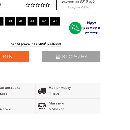
Экономия 8010 руб.
й
Скидка -
50
%
8
39
40
41
42
43
Идут
размер в
размер
Как определить свой размер?
ПИТЬ
В КОРЗИНУ
ая доставка
На примерку
аказа
4 пары
Магазин
имерки
в Москве