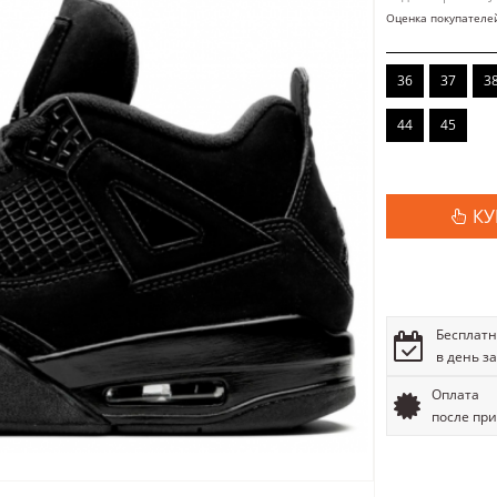
Оценка покупателе
36
37
3
44
45
КУ
Бесплатн
в день з
Оплата
после пр