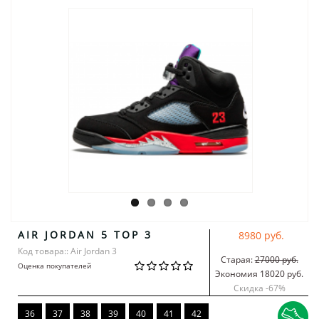
AIR JORDAN 5 TOP 3
8980 руб.
Код товара:: Air Jordan 3
Старая:
27000 руб.
Оценка покупателей
Экономия 18020 руб.
Скидка -
67
%
36
37
38
39
40
41
42