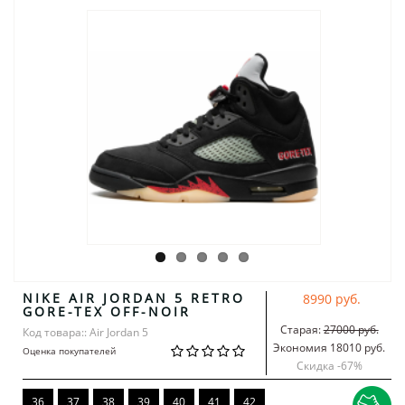
NIKE AIR JORDAN 5 RETRO
8990 руб.
GORE-TEX OFF-NOIR
Старая:
27000 руб.
Код товара:: Air Jordan 5
Экономия 18010 руб.
Оценка покупателей
Скидка -
67
%
36
37
38
39
40
41
42