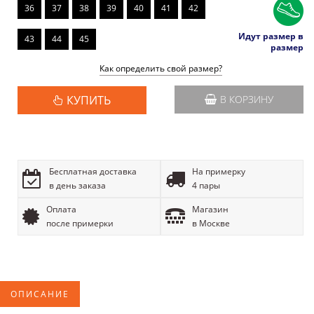
36
37
38
39
40
41
42
Идут размер в
43
44
45
размер
Как определить свой размер?
КУПИТЬ
В КОРЗИНУ
Бесплатная доставка
На примерку
в день заказа
4 пары
Оплата
Магазин
после примерки
в Москве
ОПИСАНИЕ