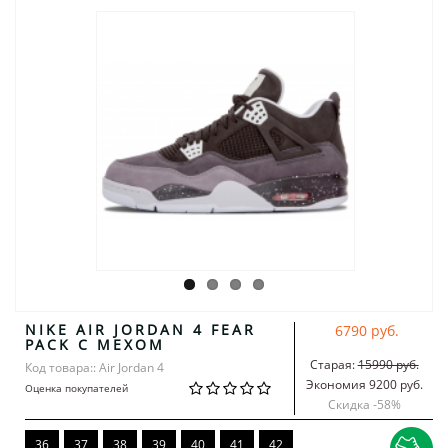
NIKE AIR JORDAN 4 FEAR
6790 руб.
PACK С МЕХОМ
Старая:
15990 руб.
Код товара:: Air Jordan 4
Экономия 9200 руб.
Оценка покупателей
Скидка -
58
%
36
37
38
39
40
41
42