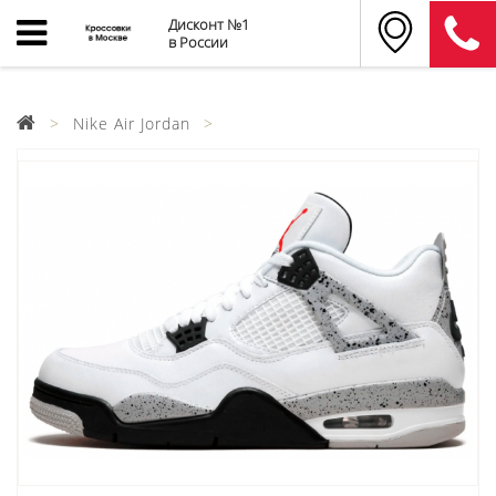
Дисконт №1
в России
Nike Air Jordan