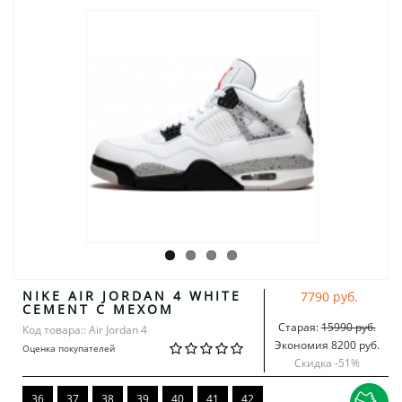
NIKE AIR JORDAN 4 WHITE
7790 руб.
CEMENT С МЕХОМ
Старая:
15990 руб.
Код товара:: Air Jordan 4
Экономия 8200 руб.
Оценка покупателей
Скидка -
51
%
36
37
38
39
40
41
42