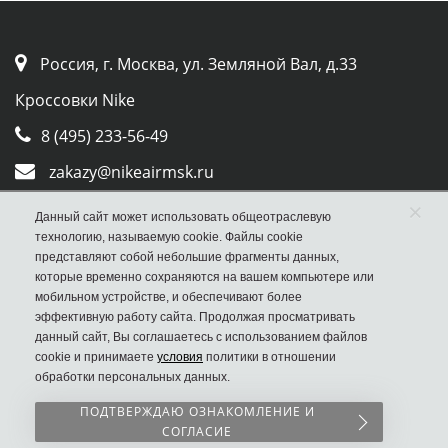
Россия, г. Москва, ул. Земляной Вал, д.33
Кроссовки Nike
8 (495) 233-56-49
zakazy@nikeairmsk.ru
×
Whatsapp
Данный сайт может использовать общеотраслевую
технологию, называемую cookie. Файлы cookie
Viber
представляют собой небольшие фрагменты данных,
которые временно сохраняются на вашем компьютере или
мобильном устройстве, и обеспечивают более
эффективную работу сайта. Продолжая просматривать
данный сайт, Вы соглашаетесь с использованием файлов
cookie и принимаете
условия
политики в отношении
обработки персональных данных.
Наш сайт НЕ является официальным сайтом
ПОДТВЕРЖДАЮ ОЗНАКОМЛЕНИЕ И
Nike
СОГЛАСИЕ