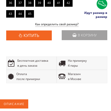
36
37
38
39
40
41
42
Идут размер в
43
44
45
размер
Как определить свой размер?
КУПИТЬ
В КОРЗИНУ
Бесплатная доставка
На примерку
в день заказа
4 пары
Оплата
Магазин
после примерки
в Москве
ОПИСАНИЕ