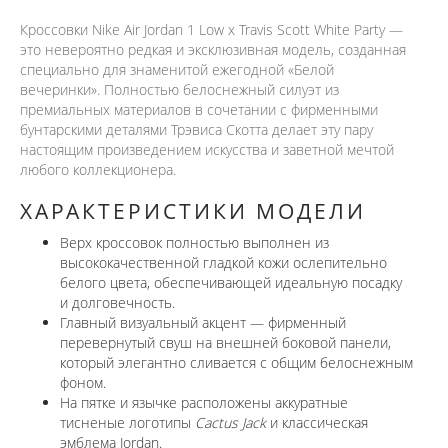
Кроссовки Nike Air Jordan 1 Low x Travis Scott White Party —
это невероятно редкая и эксклюзивная модель, созданная
специально для знаменитой ежегодной «Белой
вечеринки». Полностью белоснежный силуэт из
премиальных материалов в сочетании с фирменными
бунтарскими деталями Трэвиса Скотта делает эту пару
настоящим произведением искусства и заветной мечтой
любого коллекционера.
ХАРАКТЕРИСТИКИ МОДЕЛИ
Верх кроссовок полностью выполнен из
высококачественной гладкой кожи ослепительно
белого цвета, обеспечивающей идеальную посадку
и долговечность.
Главный визуальный акцент — фирменный
перевернутый свуш на внешней боковой панели,
который элегантно сливается с общим белоснежным
фоном.
На пятке и язычке расположены аккуратные
тисненые логотипы
Cactus Jack
и классическая
эмблема Jordan.