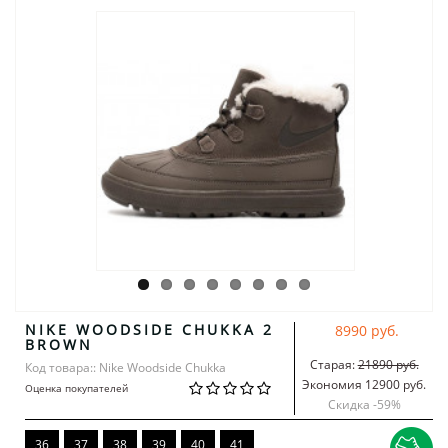
NIKE WOODSIDE CHUKKA 2
8990 руб.
BROWN
Старая:
21890 руб.
Код товара:: Nike Woodside Chukka
Экономия 12900 руб.
Оценка покупателей
Скидка -
59
%
36
37
38
39
40
41