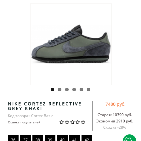
NIKE CORTEZ REFLECTIVE
7480 руб.
GREY KHAKI
Старая:
10390 руб.
Код товара:: Cortez Basic
Экономия 2910 руб.
Оценка покупателей
Скидка -
28
%
36
37
38
39
40
41
42