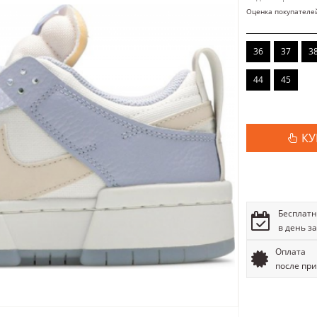
Оценка покупателе
36
37
3
44
45
КУ
Бесплатн
в день з
Оплата
после пр