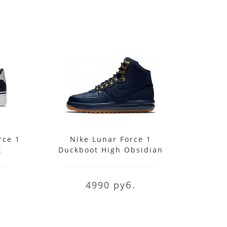
rce 1
Nike Lunar Force 1
Кро
k
Duckboot High Obsidian
For
4990 руб.