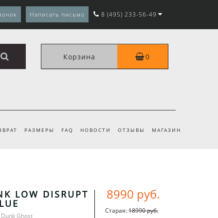
вонок
Написать письмо
8 (495) 233-56-49
Корзина
0
ЗВРАТ
РАЗМЕРЫ
FAQ
НОВОСТИ
ОТЗЫВЫ
МАГАЗИН
8990 руб.
NK LOW DISRUPT
LUE
Старая:
18990 руб.
e Dunk Ghost