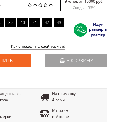
Экономия 10000 руб.
й
Скидка -
53
%
8
39
40
41
42
43
Идут
размер в
размер
Как определить свой размер?
ПИТЬ
В КОРЗИНУ
ая доставка
На примерку
аказа
4 пары
Магазин
имерки
в Москве