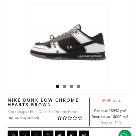
NIKE DUNK LOW CHROME
8990 руб.
HEARTS BROWN
Старая:
18990 руб.
Код товара:: Nike Dunk Sb Chrome Hearts
Экономия 10000 руб.
Оценка покупателей
Скидка -
53
%
36
37
38
39
40
41
42