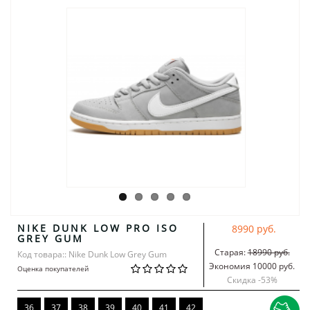
NIKE DUNK LOW PRO ISO
8990 руб.
GREY GUM
Старая:
18990 руб.
Код товара:: Nike Dunk Low Grey Gum
Экономия 10000 руб.
Оценка покупателей
Скидка -
53
%
36
37
38
39
40
41
42