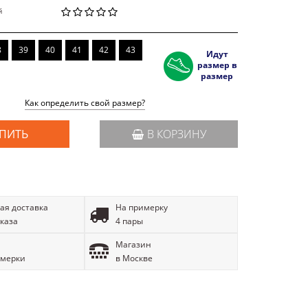
й
8
39
40
41
42
43
Идут
размер в
размер
Как определить свой размер?
ПИТЬ
В КОРЗИНУ
ая доставка
На примерку
аказа
4 пары
Магазин
имерки
в Москве