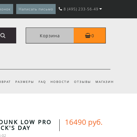
вонок
Написать письмо
8 (495) 233-56-49
Корзина
0
ЗВРАТ
РАЗМЕРЫ
FAQ
НОВОСТИ
ОТЗЫВЫ
МАГАЗИН
16490 руб.
 DUNK LOW PRO
ICK'S DAY
3-02