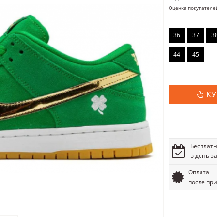
Оценка покупателе
36
37
3
44
45
КУ
Бесплатн
в день з
Оплата
после пр