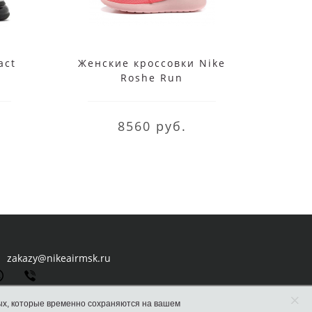
act
Женские кроссовки Nike
Мужс
Roshe Run
Air 
8560 руб.
zakazy@nikeairmsk.ru
×
ых, которые временно сохраняются на вашем