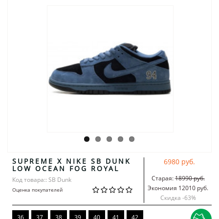
SUPREME X NIKE SB DUNK
6980 руб.
LOW OCEAN FOG ROYAL
Старая:
18990 руб.
Код товара:: SB Dunk
Экономия 12010 руб.
Оценка покупателей
Скидка -
63
%
36
37
38
39
40
41
42