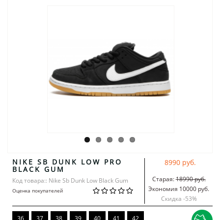
NIKE SB DUNK LOW PRO
8990 руб.
BLACK GUM
Старая:
18990 руб.
Код товара:: Nike Sb Dunk Low Black Gum
Экономия 10000 руб.
Оценка покупателей
Скидка -
53
%
36
37
38
39
40
41
42