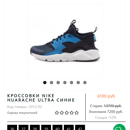
КРОССОВКИ NIKE
6590 руб.
HUARACHE ULTRA СИНИЕ
Старая:
13790 руб.
Код товара:: 2012-02
Экономия 7200 руб.
Оценка покупателей
Скидка -
52
%
36
37
38
39
40
41
42