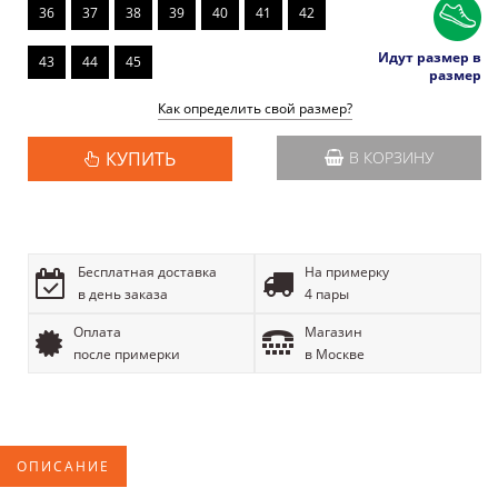
36
37
38
39
40
41
42
Идут размер в
43
44
45
размер
Как определить свой размер?
КУПИТЬ
В КОРЗИНУ
Бесплатная доставка
На примерку
в день заказа
4 пары
Оплата
Магазин
после примерки
в Москве
ОПИСАНИЕ