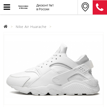
Дисконт №1
в России
Nike Air Huarache