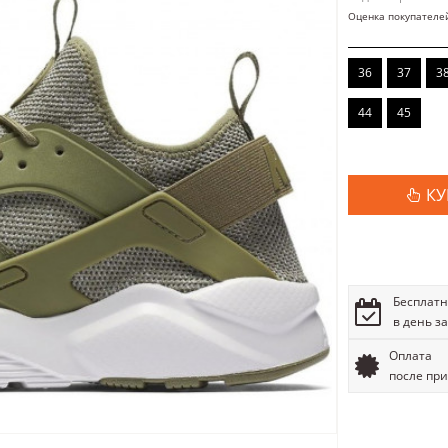
Оценка покупателе
36
37
3
44
45
КУ
Бесплатн
в день з
Оплата
после пр