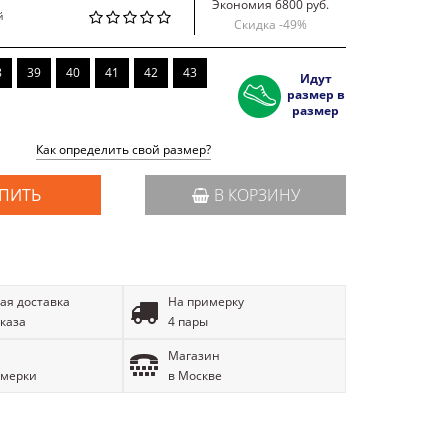
Экономия 6800 руб.
й
Скидка -
49
%
8
39
40
41
42
43
Идут
размер в
размер
Как определить свой размер?
ПИТЬ
В КОРЗИНУ
ая доставка
На примерку
аказа
4 пары
Магазин
имерки
в Москве