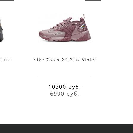
rfuse
Nike Zoom 2K Pink Violet
Nik
10300 руб.
6990 руб.