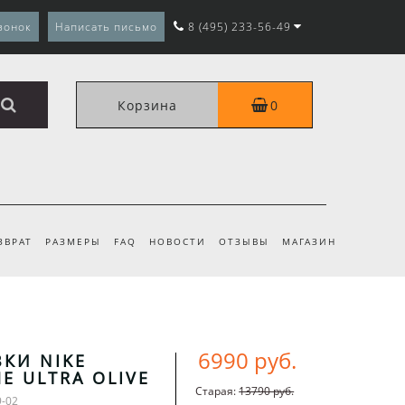
вонок
Написать письмо
8 (495) 233-56-49
Корзина
0
ЗВРАТ
РАЗМЕРЫ
FAQ
НОВОСТИ
ОТЗЫВЫ
МАГАЗИН
6990 руб.
КИ NIKE
E ULTRA OLIVE
Старая:
13790 руб.
9-02