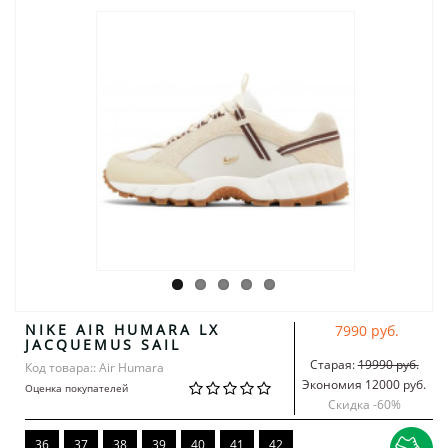
NIKE AIR HUMARA LX
7990 руб.
JACQUEMUS SAIL
Старая:
19990 руб.
Код товара:: Air Humara
Экономия 12000 руб.
Оценка покупателей
Скидка -
60
%
36
37
38
39
40
41
42