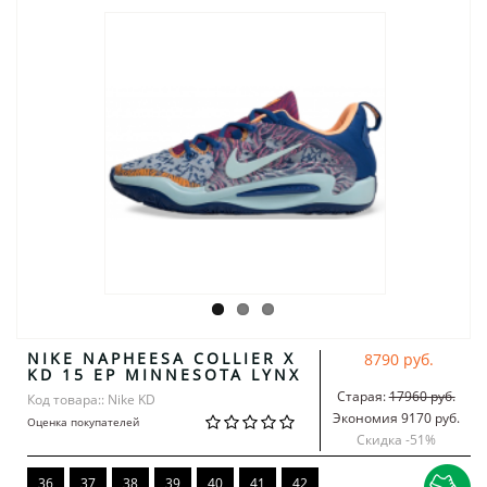
NIKE NAPHEESA COLLIER X
8790 руб.
KD 15 EP MINNESOTA LYNX
Старая:
17960 руб.
Код товара:: Nike KD
Экономия 9170 руб.
Оценка покупателей
Скидка -
51
%
36
37
38
39
40
41
42