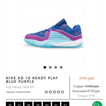
NIKE KD 16 READY PLAY
8790 руб.
BLUE PURPLE
Старая:
17960 руб.
Код товара:: Nike KD
Экономия 9170 руб.
Оценка покупателей
Скидка -
51
%
36
37
38
39
40
41
42