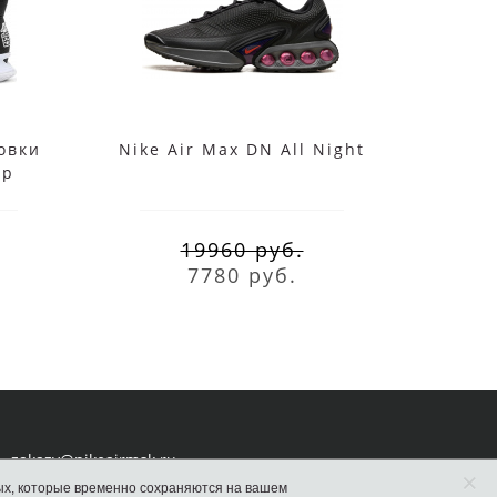
овки
Nike Air Max DN All Night
Крос
op
19960 руб.
7780 руб.
zakazy@nikeairmsk.ru
×
ых, которые временно сохраняются на вашем