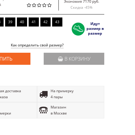
Экономия 7170 руб.
й
Скидка -
45
%
8
39
40
41
42
43
Идут
размер в
размер
Как определить свой размер?
ПИТЬ
В КОРЗИНУ
ая доставка
На примерку
аказа
4 пары
Магазин
имерки
в Москве