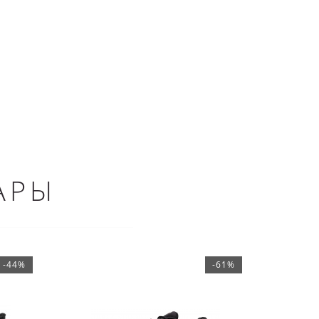
АРЫ
-44%
-61%