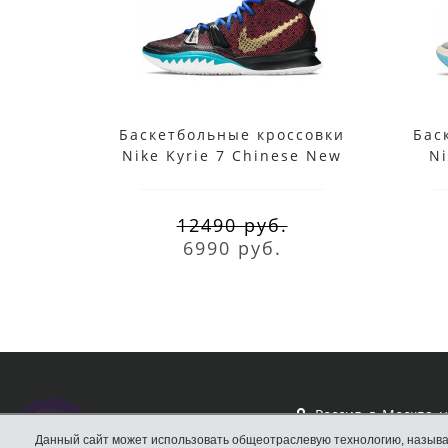
Баскетбольные кроссовки
Бас
Nike Kyrie 7 Chinese New
Ni
Year
12490 руб.
6990 руб.
Россия, г. Москва, 
Вал, д.33
Данный сайт может использовать общеотраслевую технологию, называ