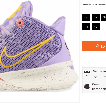
Оценка покупателе
36
37
3
44
45
КУ
Бесплатн
в день з
Оплата
после пр