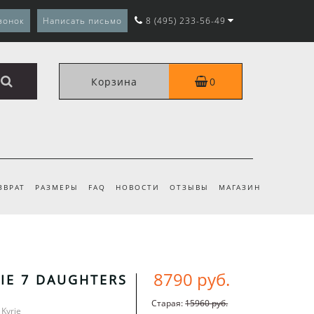
вонок
Написать письмо
8 (495) 233-56-49
Корзина
0
ЗВРАТ
РАЗМЕРЫ
FAQ
НОВОСТИ
ОТЗЫВЫ
МАГАЗИН
8790 руб.
RIE 7 DAUGHTERS
Старая:
15960 руб.
 Kyrie