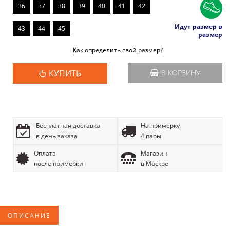
36
37
38
39
40
41
42
Идут размер в
43
44
45
размер
Как определить свой размер?
КУПИТЬ
В КОРЗИНУ
Бесплатная доставка
На примерку
в день заказа
4 пары
Оплата
Магазин
после примерки
в Москве
ОПИСАНИЕ