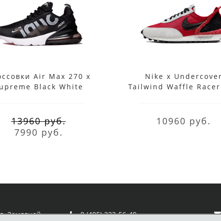
ссовки Air Max 270 x
Nike x Undercove
upreme Black White
Tailwind Waffle Race
13960 руб.
10960 руб.
7990 руб.
ул. Земляной
8 (495) 233-56-49