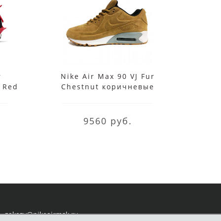
r
Nike Air Max 90 VJ Fur
Nike
r Red
Chestnut коричневые
зима
9560 руб.
zakazy@nikeairmsk.ru