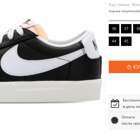
Код товара:: Blaz
Оценка покупателе
36
37
3
44
45
КУ
Бесплатн
в день з
Оплата
после пр