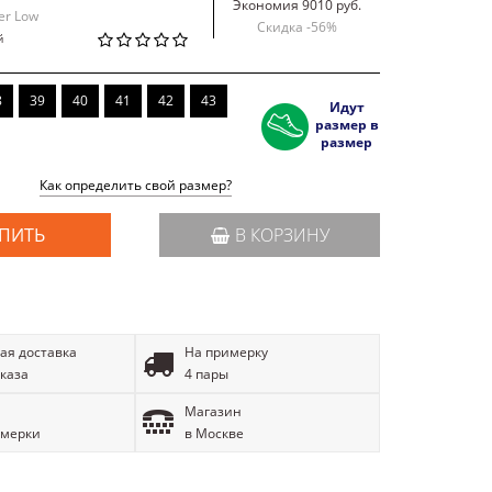
Экономия 9010 руб.
er Low
Скидка -
56
%
й
8
39
40
41
42
43
Идут
размер в
размер
Как определить свой размер?
ПИТЬ
В КОРЗИНУ
ая доставка
На примерку
аказа
4 пары
Магазин
имерки
в Москве