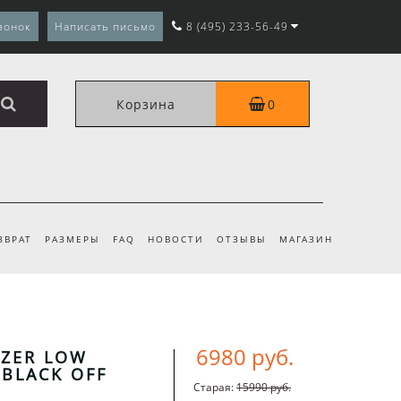
вонок
Написать письмо
8 (495) 233-56-49
Корзина
0
ЗВРАТ
РАЗМЕРЫ
FAQ
НОВОСТИ
ОТЗЫВЫ
МАГАЗИН
6980 руб.
AZER LOW
 BLACK OFF
Старая:
15990 руб.