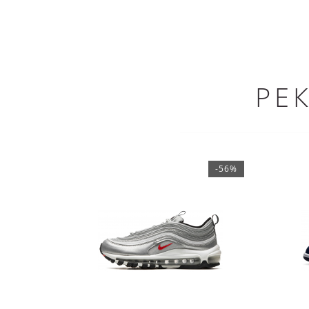
РЕ
-56%