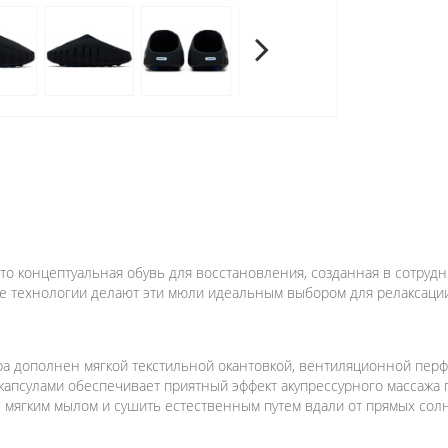
— это концептуальная обувь для восстановления, созданная в сотр
 технологии делают эти мюли идеальным выбором для релаксации 
а дополнен мягкой текстильной окантовкой, вентиляционной перф
апсулами обеспечивает приятный эффект акупрессурного массажа 
с мягким мылом и сушить естественным путем вдали от прямых сол