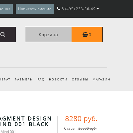
вонок
Написать письмо
8 (495) 233-56-49
Корзина
0
ЗВРАТ
РАЗМЕРЫ
FAQ
НОВОСТИ
ОТЗЫВЫ
МАГАЗИН
8280 руб.
AGMENT DESIGN
MIND 001 BLACK
Старая:
25990 руб.
e Mind 001