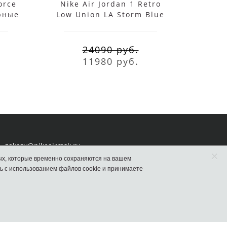
orce
Nike Air Jordan 1 Retro
Ni
ерные
Low Union LA Storm Blue
Jor
24090 руб.
11980 руб.
zakazy@nikeairmsk.ru
×
ых, которые временно сохраняются на вашем
ь с использованием файлов cookie и принимаете