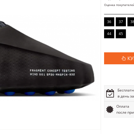
Оценка покупателе
36
37
3
44
45
КУ
Бесплатн
в день з
Оплата
после пр