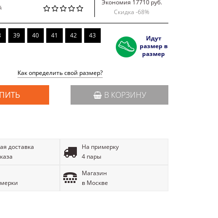
Экономия 17710 руб.
й
Скидка -
68
%
8
39
40
41
42
43
Идут
размер в
размер
Как определить свой размер?
ПИТЬ
В КОРЗИНУ
ая доставка
На примерку
аказа
4 пары
Магазин
имерки
в Москве