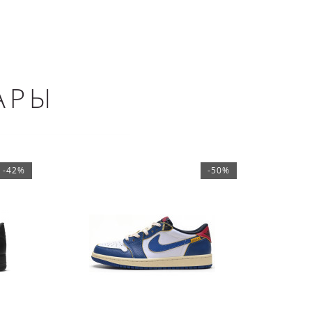
АРЫ
-42%
-50%