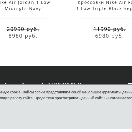
ike Air Jordan 1 Low
Кроссовки Nike Air F
Midnight Navy
1 Low Triple Black ч
20990 руб.
11990 руб.
8980 руб.
6980 руб.
ул. Земляной
8 (495) 233-56-49
емую cookie. Файлы cookie представляют собой небольшие фрагменты данн
вную работу сайта. Продолжая просматривать данный сайт, Вы соглашаетес
Наш сайт НЕ является официальным сайтом
Nike