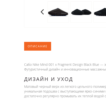
ОПИСАНИЕ
Сабо Nike Mind 001 x Fragment Design Black Blue 
Футуристичный дизайн и инновационные массажные
ДИЗАЙН И УХОД
Матовый черный верх из легкого цельного полимер
уникальная подошва с выступающими ярко-синими к
достаточно регулярно промывать их теплой водой 