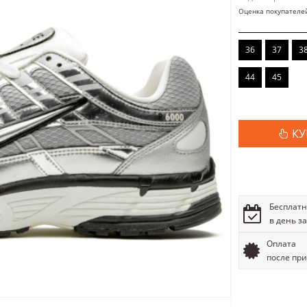
Оценка покупателе
36
37
3
44
45
КУ
Бесплатн
в день з
Оплата
после пр