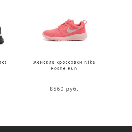
act
Женские кроссовки Nike
Мужс
Roshe Run
Air 
8560 руб.