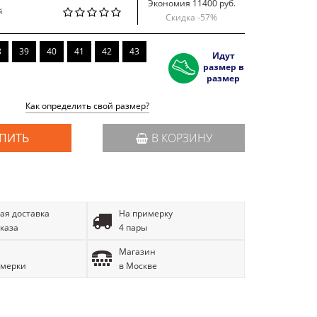
Экономия 11400 руб.
й
Скидка -
57
%
8
39
40
41
42
43
Идут
размер в
размер
Как определить свой размер?
ПИТЬ
В КОРЗИНУ
ая доставка
На примерку
аказа
4 пары
Магазин
имерки
в Москве