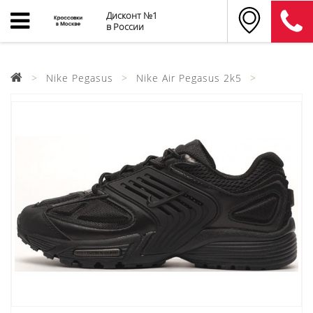
Дисконт №1
в России
Nike Pegasus
Nike Air Pegasus 2k5