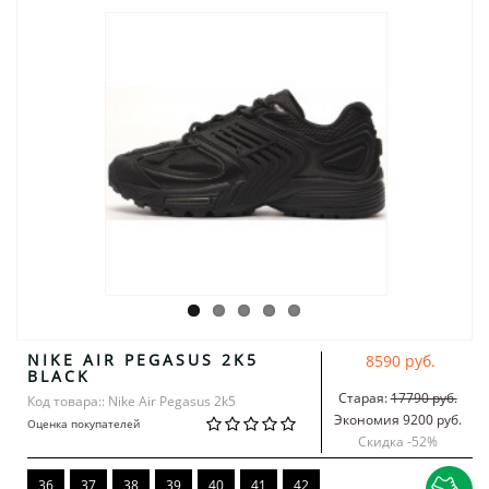
NIKE AIR PEGASUS 2K5
8590 руб.
BLACK
Старая:
17790 руб.
Код товара:: Nike Air Pegasus 2k5
Экономия 9200 руб.
Оценка покупателей
Скидка -
52
%
36
37
38
39
40
41
42