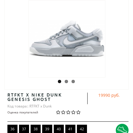
RTFKT X NIKE DUNK
19990 руб.
GENESIS GHOST
Код товара:: RTFKT x Dunk
Оценка покупателей
36
37
38
39
40
41
42