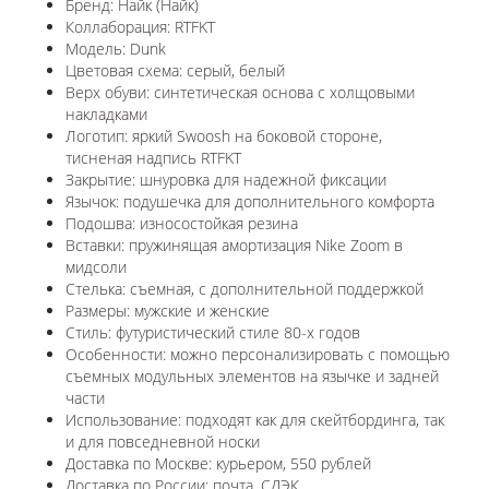
Бренд: Найк (Найк)
Коллаборация: RTFKT
Модель: Dunk
Цветовая схема: серый, белый
Верх обуви: синтетическая основа с холщовыми
накладками
Логотип: яркий Swoosh на боковой стороне,
тисненая надпись RTFKT
Закрытие: шнуровка для надежной фиксации
Язычок: подушечка для дополнительного комфорта
Подошва: износостойкая резина
Вставки: пружинящая амортизация Nike Zoom в
мидсоли
Стелька: съемная, с дополнительной поддержкой
Размеры: мужские и женские
Стиль: футуристический стиле 80-х годов
Особенности: можно персонализировать с помощью
съемных модульных элементов на язычке и задней
части
Использование: подходят как для скейтбординга, так
и для повседневной носки
Доставка по Москве: курьером, 550 рублей
Доставка по России: почта, СДЭК