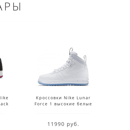
АРЫ
Nike
Кроссовки Nike Lunar
Nike 
lack
Force 1 высокие белые
11990 руб.