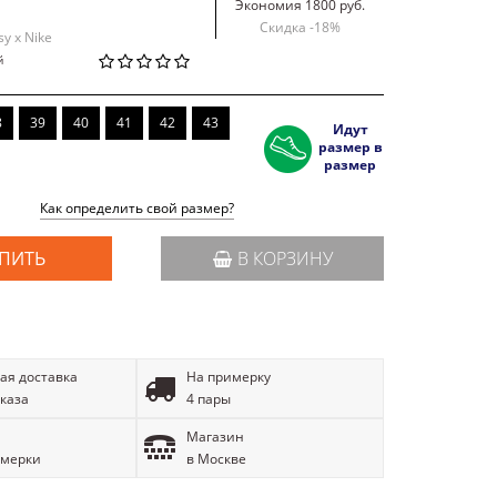
Экономия 1800 руб.
Скидка -
18
%
sy x Nike
й
8
39
40
41
42
43
Идут
размер в
размер
Как определить свой размер?
ПИТЬ
В КОРЗИНУ
ая доставка
На примерку
аказа
4 пары
Магазин
имерки
в Москве