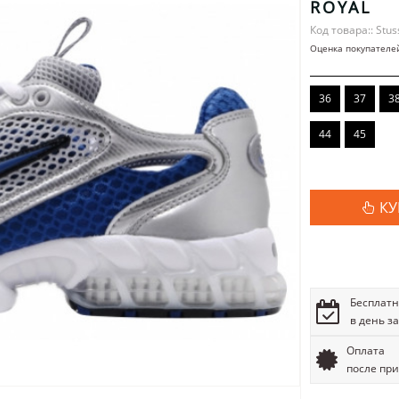
ROYAL
Код товара:: Stus
Оценка покупателе
36
37
3
44
45
КУ
Бесплатн
в день з
Оплата
после пр