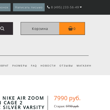
вонок
Написать письмо
8 (495) 233-56-49
Корзина
0
ЗВРАТ
РАЗМЕРЫ
FAQ
НОВОСТИ
ОТЗЫВЫ
МАГАЗИН
7990 руб.
X NIKE AIR ZOOM
N CAGE 2
Старая:
9790 руб.
 SILVER VARSITY