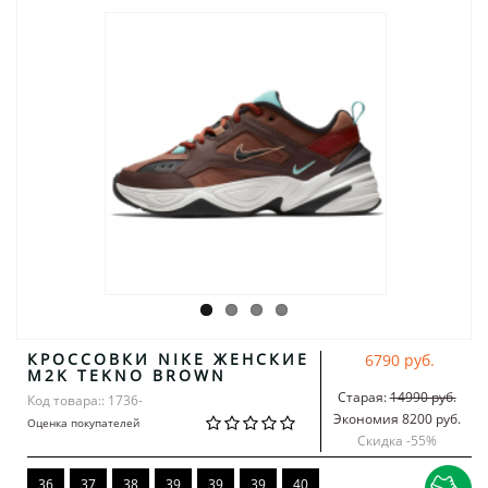
КРОССОВКИ NIKE ЖЕНСКИЕ
6790 руб.
M2K TEKNO BROWN
Старая:
14990 руб.
Код товара:: 1736-
Экономия 8200 руб.
Оценка покупателей
Скидка -
55
%
36
37
38
39
39
39
40